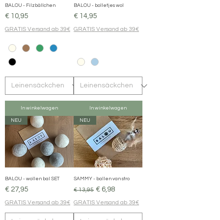
BALOU - Filzbällchen
BALOU - bolletjes wol
Prijs
Prijs
€ 10,95
€ 14,95
GRATIS Versand ab 39€
GRATIS Versand ab 39€
In winkelwagen
In winkelwagen
NEU
NEU
BALOU - wollen bal SET
SAMMY - ballen van stro
Prijs
Normale prijs
Verkoopprijs
€ 27,95
€ 6,98
€ 13,95
GRATIS Versand ab 39€
GRATIS Versand ab 39€