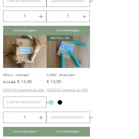
In winkelwagen
In winkelwagen
BESTSELLER
WOLLI - rollenset
CURLY - strokrullen
Normale prijs
Verkoopprijs
Prijs
€ 13,46
€ 10,95
€ 14,95
GRATIS Versand ab 39€
GRATIS Versand ab 39€
In winkelwagen
In winkelwagen