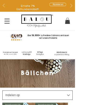
Abonnieren
Erhalte 7%
Erstkundenrabatt.
Über
16.000+
zufriedene Catmoms vertrauen
auf unsere Produkte
Lieferung
2-5
30 Tage
Kostenloser Versand
GRATIS SNACK
ab 39€
(sonst 3,95€)
Werktage
Rückgabe
zu jeder Bestellung
Bällchen
handgemacht
handgemacht