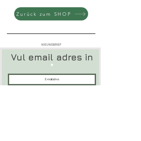
Zurück zum SHOP
NIEUWSBRIEF
Vul email adres in
Ich habe die Datenschutzerklärung zur Kenntnis
genommen.
Abboneer op