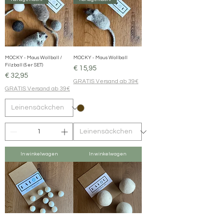
MOCKY - Maus Wollball /
MOCKY - Maus Wollball
Filzball (5er SET)
Prijs
€ 15,95
Prijs
€ 32,95
GRATIS Versand ab 39€
GRATIS Versand ab 39€
In winkelwagen
In winkelwagen