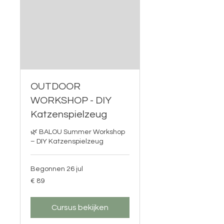
OUTDOOR
WORKSHOP - DIY
Katzenspielzeug
🌿 BALOU Summer Workshop
– DIY Katzenspielzeug
Begonnen 26 jul
89
€ 89
euro
Cursus bekijken