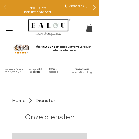
Abonnieren
Erhalte 7%
Erstkundenrabatt.
Über
16.000+
zufriedene Catmoms vertrauen
auf unsere Produkte
Lieferung
2-5
30 Tage
Kostenloser Versand
GRATIS SNACK
ab 39€
(sonst 3,95€)
Werktage
Rückgabe
zu jeder Bestellung
Home
Diensten
Onze diensten