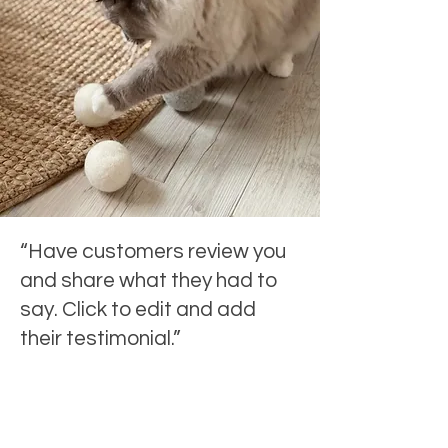
Euro)
wie wir in Zukunft noch
Widerrufsrechts vor Ablauf der
umweltfreundlicher unsere Produkte
Widerrufsfrist absenden.
herstellen und versenden können. :-)
Individualanfertigungen sind vom
Widerruf grundsätzlich ausgeschlossen.
Hinweis: Wie bei jedem anderen Produkt
solltest Du dein Tier bei der
Beschäftigung mit diesem Spielzeug
beaufsichtigen. Überprüfe das Produkt
regelmäßig auf Schäden und
ersetze das Spielzeug, wenn es defekt
ist oder wenn Teile verloren gehen, da
ansonsten eine Verletzung des Tieres
“Have customers review you
nicht ausgeschlossen werden kann.
and share what they had to
say. Click to edit and add
their testimonial.”