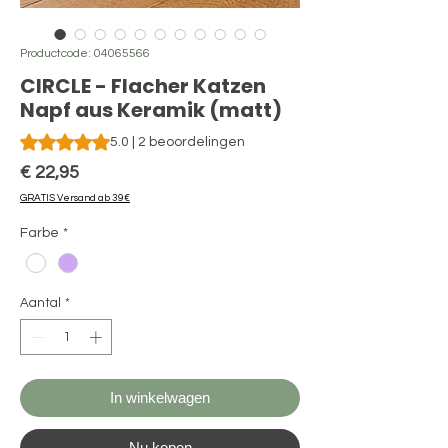
Productcode: 04065566
CIRCLE - Flacher Katzen
Napf aus Keramik (matt)
Waardering is 5.0 op vijf sterren op basis van 2 beoordeling
5.0 | 2 beoordelingen
Prijs
€ 22,95
GRATIS Versand ab 39€
Farbe
*
Aantal
*
In winkelwagen
Nu kopen