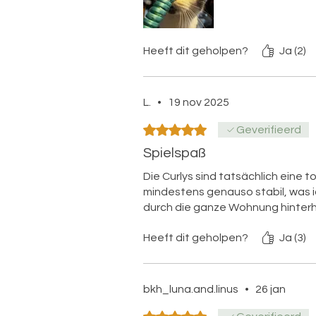
Heeft dit geholpen?
Ja (2)
L.
•
19 nov 2025
Beoordeeld met 5 uit 5 sterren.
Geverifieerd
Spielspaß
Die Curlys sind tatsächlich eine t
mindestens genauso stabil, was i
durch die ganze Wohnung hinterh
Heeft dit geholpen?
Ja (3)
bkh_luna.and.linus
•
26 jan
Beoordeeld met 5 uit 5 sterren.