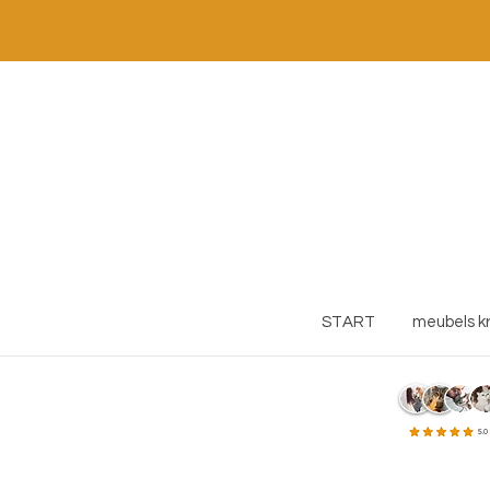
START
meubels k