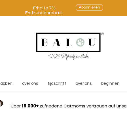
Abonnieren
Erhalte 7%
Erstkundenrabatt.
rabben
over ons
tijdschrift
over ons
beginnen
Über
16.000+
zufriedene Catmoms vertrauen auf unse