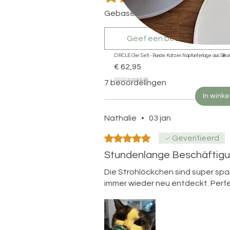
Gebaseerd op 7 beoordelingen
Geef een beoordeling
CIRCLE (3er Set) - Runde Katzen Napfunterlage aus Siliko
Prijs
€ 62,95
GRATIS Versand ab 39€
7 beoordelingen
In wink
Nathalie
•
03 jan
Beoordeeld met 5 uit 5 sterren.
Geverifieerd
Stundenlange Beschäftig
Die Strohlöckchen sind super sp
immer wieder neu entdeckt. Perfe