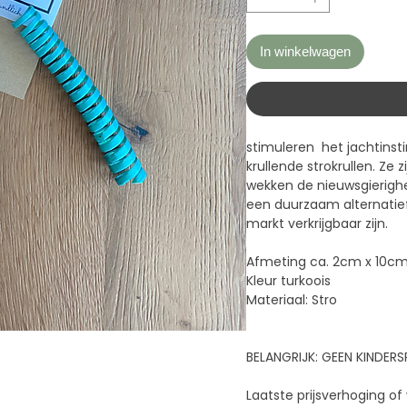
In winkelwagen
stimuleren het jachtinst
krullende strokrullen. Ze zi
wekken de nieuwsgierighe
een duurzaam alternatief 
markt verkrijgbaar zijn.
Afmeting ca. 2cm x 10c
Kleur turkoois
Materiaal: Stro
BELANGRIJK: GEEN KINDER
Laatste prijsverhoging of