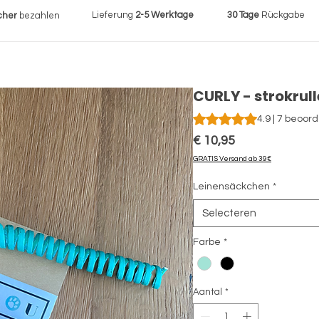
Lieferung
2-5 Werktage
30 Tage
Rückgabe
cher
bezahlen
CURLY - strokrul
Waardering is 4.9 op vijf
4.9 | 7 beoor
Prijs
€ 10,95
GRATIS Versand ab 39€
Leinensäckchen
*
Selecteren
Farbe
*
Aantal
*