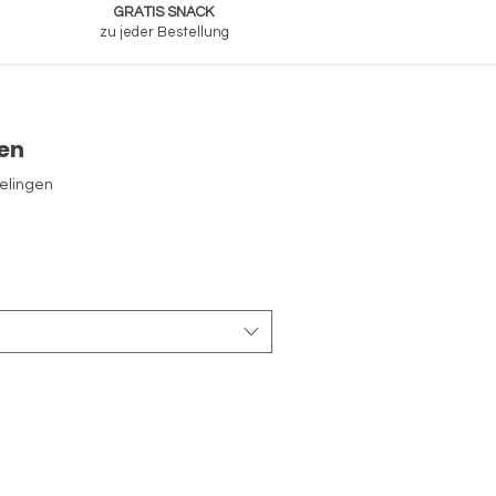
GRATIS SNACK
zu jeder Bestellung
len
 sterren op basis van 7 beoordelingen
delingen