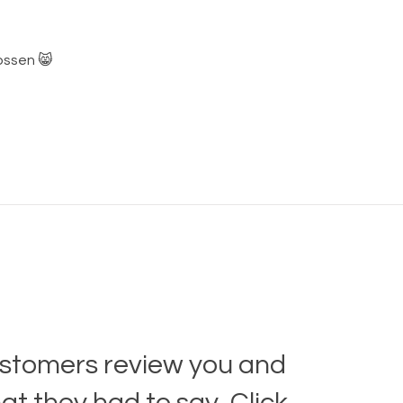
ossen 😸
stomers review you and
t they had to say. Click