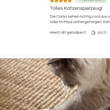
Geverifieerd
Tolles Katzenspielzeug!
Die Curlys sehen richtig cool a
oder im Maul umhergetargen. Kön
Heeft dit geholpen?
Ja (1)